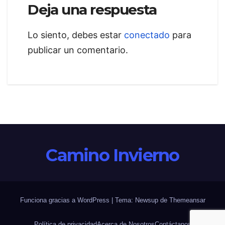
entradas
Deja una respuesta
Lo siento, debes estar
conectado
para
publicar un comentario.
Camino Invierno
Funciona gracias a WordPress
|
Tema: Newsup de
Themeansar
Política de privacidad
Acerca de Nosotros
Contáctanos