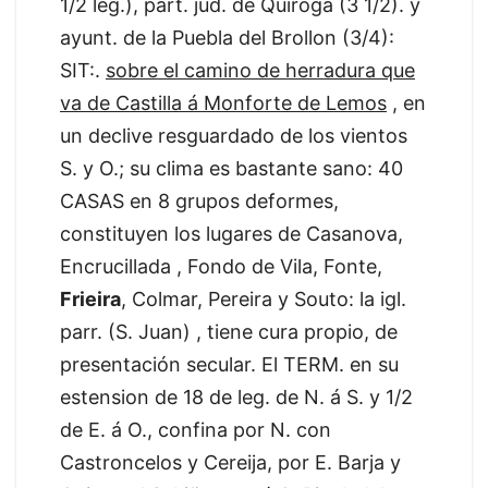
1/2 leg.), part. jud. de Quiroga (3 1/2). y
ayunt. de la Puebla del Brollon (3/4):
SIT:.
sobre el camino de herradura que
va de Castilla á Monforte de Lemos
, en
un declive resguardado de los vientos
S. y O.; su clima es bastante sano: 40
CASAS en 8 grupos deformes,
constituyen los lugares de Casanova,
Encrucillada , Fondo de Vila, Fonte,
Frieira
, Colmar, Pereira y Souto: la igl.
parr. (S. Juan) , tiene cura propio, de
presentación secular. El TERM. en su
estension de 18 de leg. de N. á S. y 1/2
de E. á O., confina por N. con
Castroncelos y Cereija, por E. Barja y