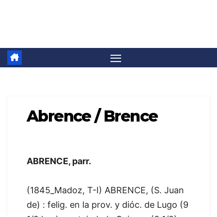
Saltar
Camino Invierno
al
contenido
Abrence / Brence
ABRENCE, parr.
(1845_Madoz, T-I) ABRENCE, (S. Juan
de) : felig. en la prov. y dióc. de Lugo (9