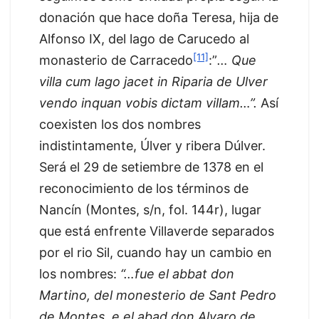
donación que hace doña Teresa, hija de
Alfonso IX, del lago de Carucedo al
[11]
monasterio de Carracedo
:”
… Que
villa cum lago jacet in Riparia de Ulver
vendo inquan vobis dictam villam…”.
Así
coexisten los dos nombres
indistintamente, Úlver y ribera Dúlver.
Será el 29 de setiembre de 1378 en el
reconocimiento de los términos de
Nancín (Montes, s/n, fol. 144r), lugar
que está enfrente Villaverde separados
por el rio Sil, cuando hay un cambio en
los nombres:
“…fue el abbat don
Martino, del monesterio de Sant Pedro
de Montes, e el abad don Alvaro de