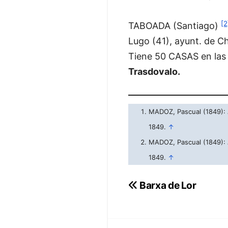
[2
TABOADA (Santiago)
Lugo (41), ayunt. de Cha
Tiene 50 CASAS en las a
Trasdovalo.
MADOZ, Pascual (1849):
1849.
↑
MADOZ, Pascual (1849):
1849.
↑
Navegación
Barxa de Lor
de