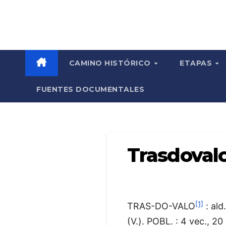
Saltar
Camino Invierno
al
contenido
CAMINO HISTÓRICO
ETAPAS
FUENTES DOCUMENTALES
Trasdoval
[1]
TRAS-DO-VALO
: ald
(V.). POBL. : 4 vec., 20