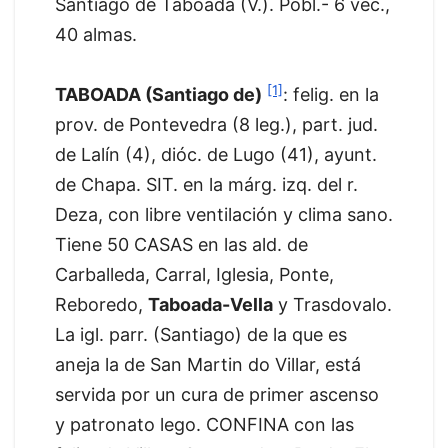
Santiago de Taboada (V.). Pobl.- 6 vec.,
40 almas.
[1]
TABOADA (Santiago de)
: felig. en la
prov. de Pontevedra (8 leg.), part. jud.
de Lalín (4), dióc. de Lugo (41), ayunt.
de Chapa. SIT. en la márg. izq. del r.
Deza, con libre ventilación y clima sano.
Tiene 50 CASAS en las ald. de
Carballeda, Carral, Iglesia, Ponte,
Reboredo,
Taboada-Vella
y Trasdovalo.
La igl. parr. (Santiago) de la que es
aneja la de San Martin do Villar, está
servida por un cura de primer ascenso
y patronato lego. CONFINA con las