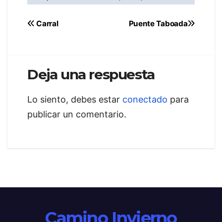
Navegación
Carral
Puente Taboada
de
entradas
Deja una respuesta
Lo siento, debes estar
conectado
para
publicar un comentario.
Camino Invierno