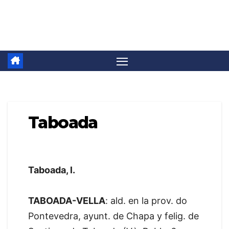
Saltar
Camino Invierno
al
contenido
Taboada
Taboada, l.
TABOADA-VELLA
: ald. en la prov. do
Pontevedra, ayunt. de Chapa y felig. de