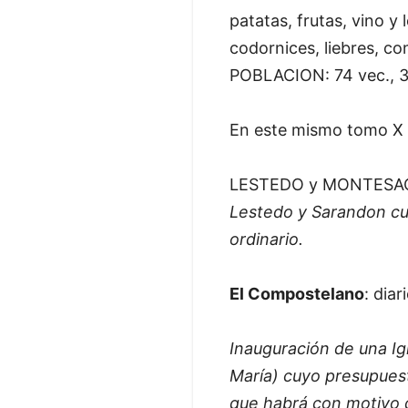
patatas, frutas, vino y
codornices, liebres, co
POBLACION: 74 vec., 
En este mismo tomo X de
LESTEDO y MONTESA
Lestedo y Sarandon cu
ordinario.
El Compostelano
: dia
Inauguración de una Igl
María) cuyo presupuest
que habrá con motivo d