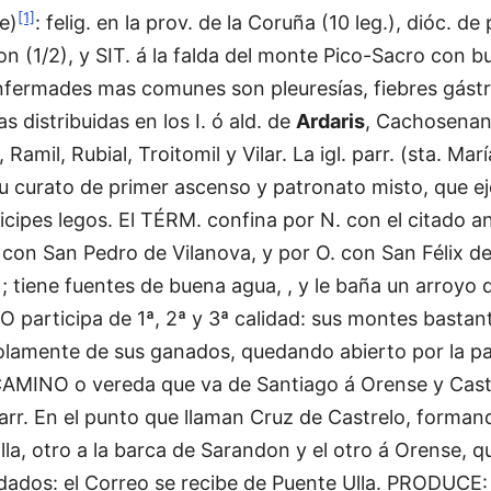
[1]
e)
: felig. en la prov. de la Coruña (10 leg.), dióc. de
jon (1/2), y SIT. á la falda del monte Pico-Sacro con b
fermades mas comunes son pleuresías, fiebres gástri
 distribuidas en los I. ó ald. de
Ardaris
, Cachosena
 Ramil, Rubial, Troitomil y Vilar. La igl. parr. (sta. Ma
su curato de primer ascenso y patronato misto, que ej
icipes legos. El TÉRM. confina por N. con el citado an
. con San Pedro de Vilanova, y por O. con San Félix d
 ; tiene fuentes de buena agua, , y le baña un arroy
 participa de 1ª, 2ª y 3ª calidad: sus montes bastan
solamente de sus ganados, quedando abierto por la par
 CAMINO o vereda que va de Santiago á Orense y Casti
parr. En el punto que llaman Cruz de Castrelo, forman
la, otro a la barca de Sarandon y el otro á Orense, que
idados: el Correo se recibe de Puente Ulla. PRODUCE: 