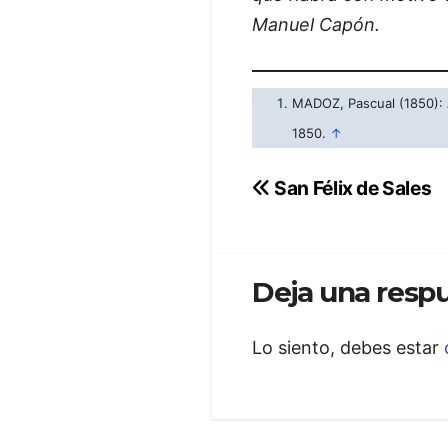
Manuel Capón.
MADOZ, Pascual (1850):
1850.
↑
Navegación
San Félix de Sales
de
entradas
Deja una resp
Lo siento, debes estar