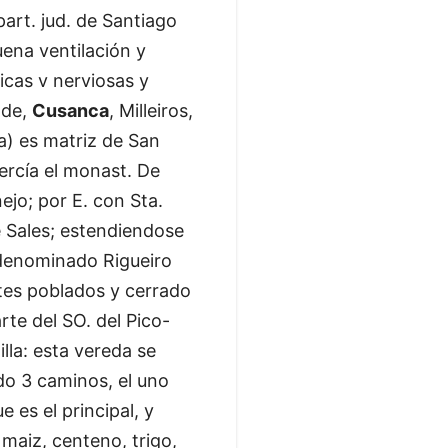
 part. jud. de Santiago
uena ventilación y
cas v nerviosas y
nde,
Cusanca
, Milleiros,
ría) es matriz de San
ercía el monast. De
ejo; por E. con Sta.
e Sales; estendiendose
o denominado Rigueiro
tes poblados y cerrado
te del SO. del Pico-
lla: esta vereda se
do 3 caminos, el uno
 es el principal, y
maiz, centeno, trigo,