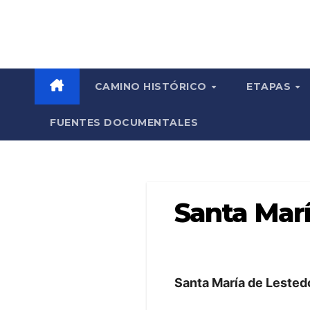
Saltar
Camino Invierno
al
contenido
CAMINO HISTÓRICO
ETAPAS
FUENTES DOCUMENTALES
Santa Mar
Santa María de Lestedo