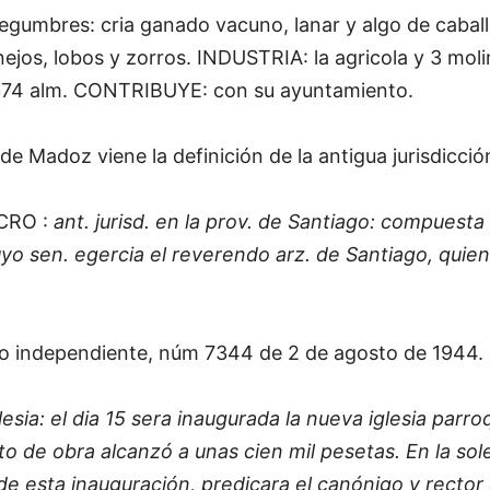
 legumbres: cria ganado vacuno, lanar y algo de caball
nejos, lobos y zorros. INDUSTRIA: la agricola y 3 moli
374 alm. CONTRIBUYE: con su ayuntamiento.
 Madoz viene la definición de la antigua jurisdicció
CRO :
ant. jurisd. en la prov. de Santiago: compuesta 
yo sen. egercia el reverendo arz. de Santiago, quie
rio independiente, núm 7344 de 2 de agosto de 1944.
esia: el dia 15 sera inaugurada la nueva iglesia parr
o de obra alcanzó a unas cien mil pesetas. En la sole
e esta inauguración, predicara el canónigo y rector