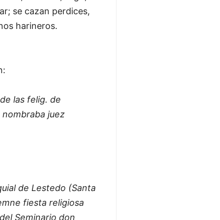
ar; se cazan perdices,
nos harineros.
n:
de las felig. de
n nombraba juez
oquial de Lestedo (Santa
mne fiesta religiosa
 del Seminario don