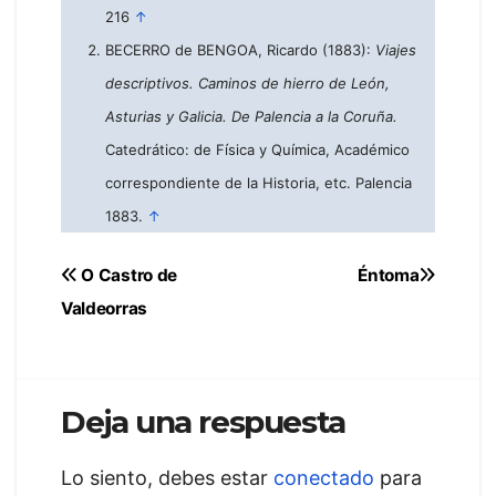
216
↑
BECERRO de BENGOA, Ricardo (1883):
Viajes
descriptivos. Caminos de hierro de León,
Asturias y Galicia. De Palencia a la Coruña.
Catedrático: de Física y Química, Académico
correspondiente de la Historia, etc. Palencia
1883.
↑
Navegación
O Castro de
Éntoma
Valdeorras
de
entradas
Deja una respuesta
Lo siento, debes estar
conectado
para