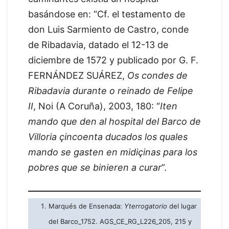
basándose en: “Cf. el testamento de
don Luis Sarmiento de Castro, conde
de Ribadavia, datado el 12-13 de
diciembre de 1572 y publicado por G. F.
FERNÁNDEZ SUÁREZ,
Os condes de
Ribadavia durante o reinado de Felipe
II
, Noi (A Coruña), 2003, 180: “
Iten
mando que den al hospital del Barco de
Villoria çincoenta ducados los quales
mando se gasten en midiçinas para los
pobres que se binieren a curar
”.
Marqués de Ensenada:
Yterrogatorio
del lugar
del Barco_1752. AGS_CE_RG_L226_205, 215 y