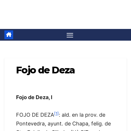
Saltar
Camino Invierno
al
contenido
Fojo de Deza
Fojo de Deza, l
[1]
FOJO DE DEZA
: ald. en la prov. de
Pontevedra, ayunt. de Chapa, felig. de