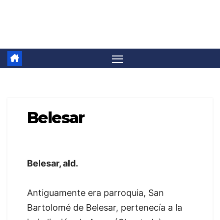
Saltar
Camino Invierno
al
contenido
Belesar
Belesar, ald.
Antiguamente era parroquia, San
Bartolomé de Belesar, pertenecía a la